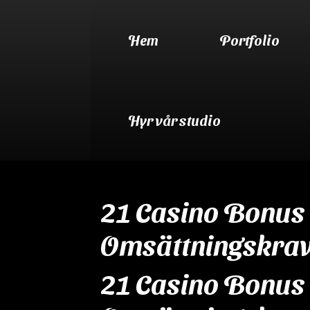
Hem
Portfolio
Hyr vår studio
21 Casino Bonus
Omsättningskra
21 Casino Bonus