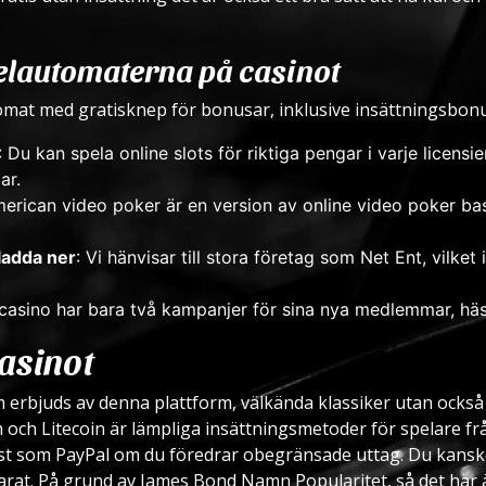
elautomaterna på casinot
at med gratisknep för bonusar, inklusive insättningsbonu
: Du kan spela online slots för riktiga pengar i varje licens
ar.
American video poker är en version av online video poker bas
ladda ner
: Vi hänvisar till stora företag som Net Ent, vilket
 casino har bara två kampanjer för sina nya medlemmar, hä
kasinot
om erbjuds av denna plattform, välkända klassiker utan också
 och Litecoin är lämpliga insättningsmetoder för spelare frå
jänst som PayPal om du föredrar obegränsade uttag. Du kansk
carat. På grund av James Bond Namn Popularitet, så det här ä