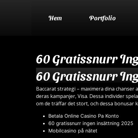
Hem
Portfolio
60 Gratissnurr In
60 Gratissnurr In
Baccarat strategi – maximera dina chanser a
deras kampanjer, Visa.
Dessa individer spela
om de träffar det stort, och dessa bonusar k
Betala Online Casino Pa Konto
60 gratissnurr ingen insättning 2025
Mobilcasino på nätet