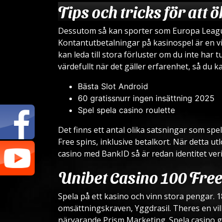
Tips och tricks för att
Dessutom så kan sporter som Europa League,
Kontantutbetalningar på kasinospel är en vik
kan leda till stora förluster om du inte har
värdefullt när det gäller erfarenhet, så du
Bästa Slot Android
60 gratissnurr ingen insättning 2025
Spel spela casino roulette
Det finns ett antal olika satsningar som spe
Free spins, inklusive betalkort. När detta utl
casino med BankID så är redan identitet verif
Unibet Casino 100 Fre
Spela på ett kasino och vinn stora pengar. 
omsättningskraven, Yggdrasil. Theres en vi
närvarande Prism Marketing. Spela casino gra