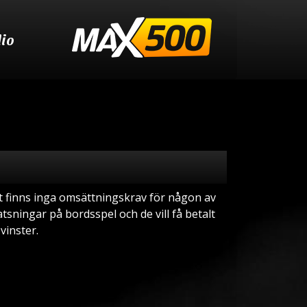
dio
t finns inga omsättningskrav för någon av
sningar på bordsspel och de vill få betalt
vinster.