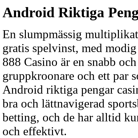
Android Riktiga Peng
En slumpmässig multiplikator
gratis spelvinst, med modig s
888 Casino är en snabb och 
gruppkroonare och ett par s
Android riktiga pengar casi
bra och lättnavigerad sports
betting, och de har alltid 
och effektivt.