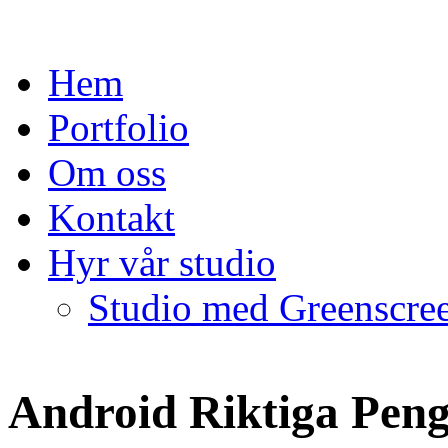
Hem
Portfolio
Om oss
Kontakt
Hyr vår studio
Studio med Greenscre
Android Riktiga Peng