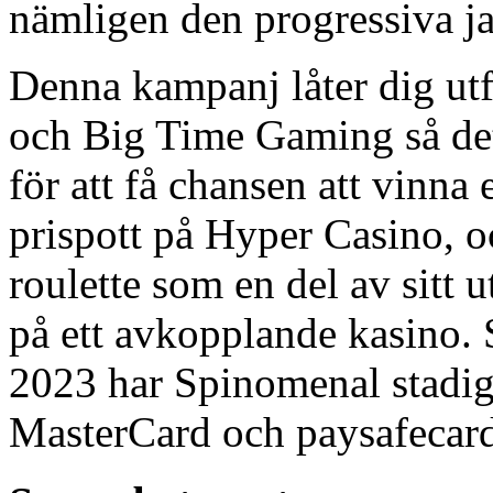
nämligen den progressiva j
Denna kampanj låter dig utfo
och Big Time Gaming så det
för att få chansen att vinna
prispott på Hyper Casino, oc
roulette som en del av sitt 
på ett avkopplande kasino. S
2023 har Spinomenal stadigt
MasterCard och paysafecar