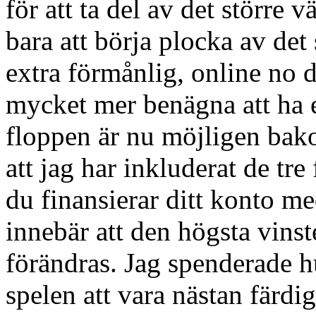
för att ta del av det större
bara att börja plocka av det 
extra förmånlig, online no d
mycket mer benägna att ha e
floppen är nu möjligen bak
att jag har inkluderat de tr
du finansierar ditt konto m
innebär att den högsta vinst
förändras. Jag spenderade hu
spelen att vara nästan färdig