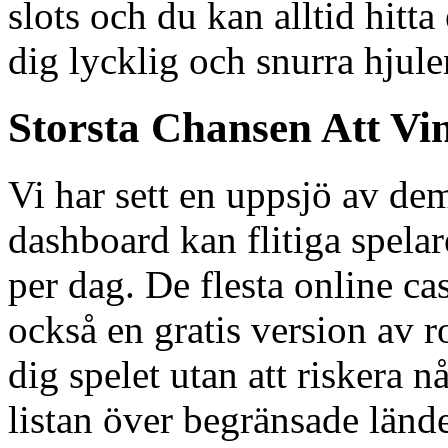
slots och du kan alltid hitta
dig lycklig och snurra hjulen
Storsta Chansen Att Vi
Vi har sett en uppsjö av de
dashboard kan flitiga spela
per dag. De flesta online c
också en gratis version av r
dig spelet utan att riskera n
listan över begränsade länder