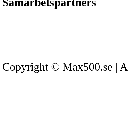
Samarbetspartners
Copyright © Max500.se | All