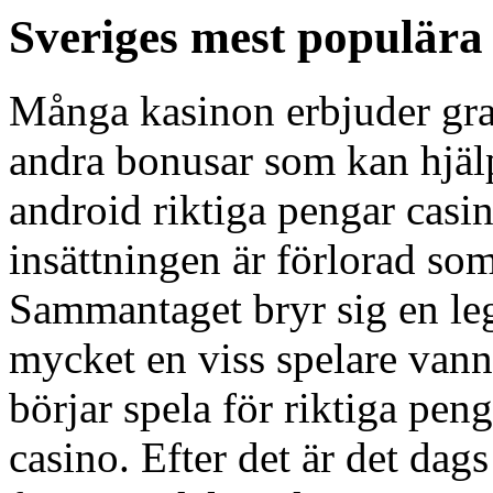
Sveriges mest populära
Många kasinon erbjuder gra
andra bonusar som kan hjälp
android riktiga pengar casi
insättningen är förlorad so
Sammantaget bryr sig en leg
mycket en viss spelare vann
börjar spela för riktiga peng
casino. Efter det är det dags