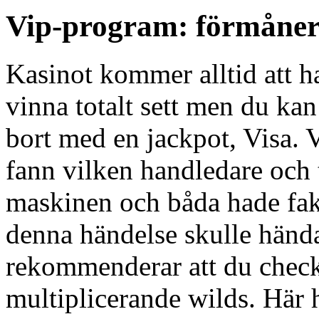
Vip-program: förmåner 
Kasinot kommer alltid att ha
vinna totalt sett men du kan
bort med en jackpot, Visa. 
fann vilken handledare och 
maskinen och båda hade fakti
denna händelse skulle händ
rekommenderar att du chec
multiplicerande wilds. Här 