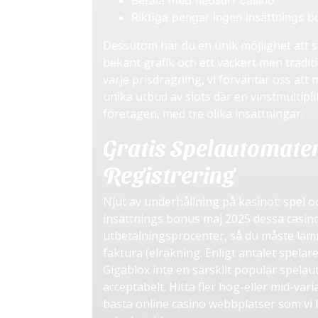
Betala med neosurf casino
Riktiga pengar ingen insättnings b
Dessutom har du en unik möjlighet att s
bekant grafik och ett vackert men traditi
varje prisdragning, vi förväntar oss att
unika utbud av slots där en vinstmultiplik
företagen, med tre olika insättningar.
Gratis Spelautomate
Registrering
Njut av underhållning på kasinot: spel o
insättnings bonus maj 2025 dessa casino
utbetalningsprocenter, så du måste lämn
faktura (elräkning. Enligt antalet spela
Gigablox inte en särskilt populär spela
acceptabelt. Hitta fler hög-eller mid-va
bästa online casino webbplatser som vi h