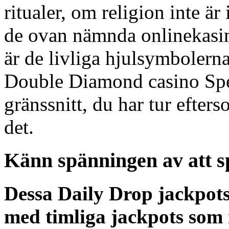
ritualer, om religion inte ä
de ovan nämnda onlinekasi
är de livliga hjulsymbolerna
Double Diamond casino Spel
gränssnitt, du har tur efte
det.
Känn spänningen av att sp
Dessa Daily Drop jackpots 
med timliga jackpots som 