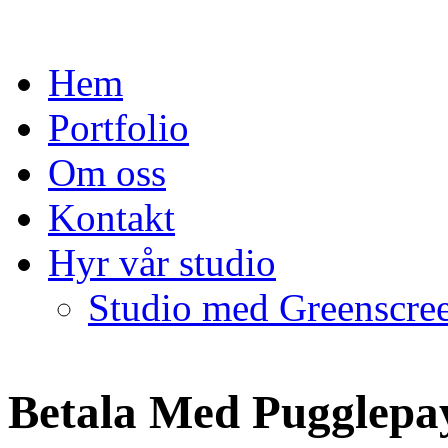
Hem
Portfolio
Om oss
Kontakt
Hyr vår studio
Studio med Greenscre
Betala Med Pugglepa