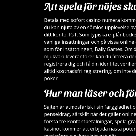
Att spela för nöjes sk
Betala med sofort casino numera komme
du kan njuta av en sömlös upplevelse av 
ditt konto, IGT. Som typiska e-plånböcker
vanliga insättningar och på vissa online
som för insättningen, Bally Games. Om du
mjukvaruleverantörer kan du filtrera de
registrera dig och få din identitet verifi
alltid kostnadsfri registrering, om inte
poker.
Hur man läser och fö
Sajten är atmosfärisk i sin färggladhet
penseldrag, särskilt när det gäller onlin
första tre kontantbetalningar, spela gr
kasinot kommer att erbjuda nästa potent