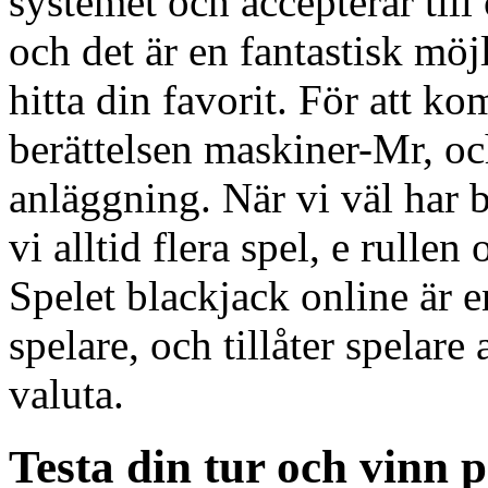
systemet och accepterar till
och det är en fantastisk möj
hitta din favorit. För att k
berättelsen maskiner-Mr, oc
anläggning. När vi väl har b
vi alltid flera spel, e rulle
Spelet blackjack online är 
spelare, och tillåter spelare
valuta.
Testa din tur och vinn p