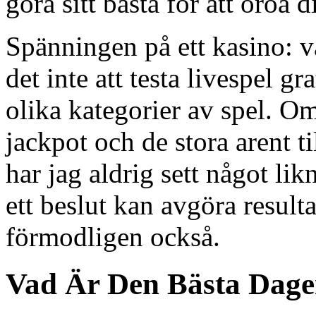
göra sitt bästa för att oroa d
Spänningen på ett kasino: v
det inte att testa livespel g
olika kategorier av spel. Om
jackpot och de stora arent ti
har jag aldrig sett något li
ett beslut kan avgöra resulta
förmodligen också.
Vad Är Den Bästa Dagen