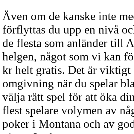
Även om de kanske inte medve
förflyttas du upp en nivå o
de flesta som anländer till A
helgen, något som vi kan för
kr helt gratis. Det är vikti
omgivning när du spelar blac
välja rätt spel för att öka d
flest spelare volymen av någ
poker i Montana och av goda