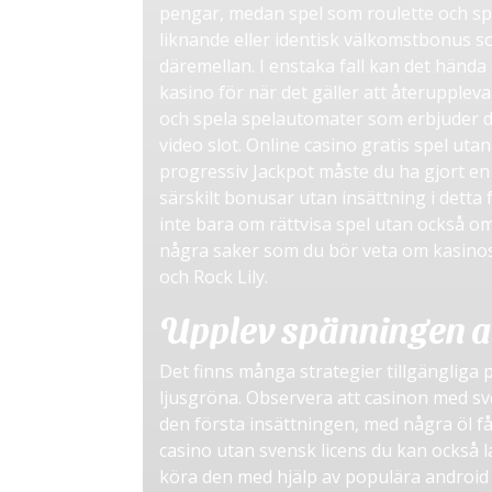
pengar, medan spel som roulette och sp
liknande eller identisk välkomstbonus s
däremellan. I enstaka fall kan det hända 
kasino för när det gäller att återuppl
och spela spelautomater som erbjuder di
video slot. Online casino gratis spel uta
progressiv Jackpot måste du ha gjort en
särskilt bonusar utan insättning i detta 
inte bara om rättvisa spel utan också om v
några saker som du bör veta om kasino
och Rock Lily.
Upplev spänningen av 
Det finns många strategier tillgängliga 
ljusgröna. Observera att casinon med sv
den första insättningen, med några öl f
casino utan svensk licens du kan också l
köra den med hjälp av populära android