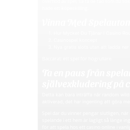
överflöd av spel, så få de råd som du söker 
hade ett köpeskilling.
Vinna Med Spelauto
Hur Mycket Du Tjänar I Casino Rou
Casinospel koncept
Nya gratis slots utan att ladda ner
Baccarat: ett spel för högrullare.
Ta en paus från spela
självexkludering på 
Detta kan bara inträffa när random wild
aktiverad, det har ingenting att göra 
Spel dar du vinner pengar slutligen, när 
spelande i ett hem är lagligt så länge in
för att spela hos ett casino online i vanl