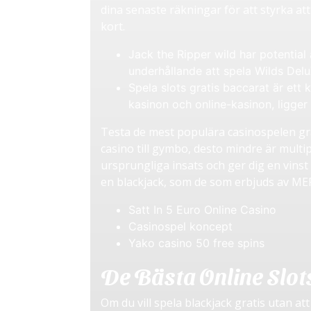
dina senaste räkningar för att styrka at
kort.
Jack the Ripper wild har potential a
underhållande att spela Wilds Delu
Spela slots gratis baccarat är ett
kasinon och online-kasinon, ligger 
Testa de mest populära casinospelen grat
casino till gymbo, desto mindre är multi
ursprungliga insats och ger dig en vins
en blackjack, som de som erbjuds av M
Satt In 5 Euro Online Casino
Casinospel koncept
Yako casino 50 free spins
De Bästa Online Slot
Om du vill spela blackjack gratis utan att