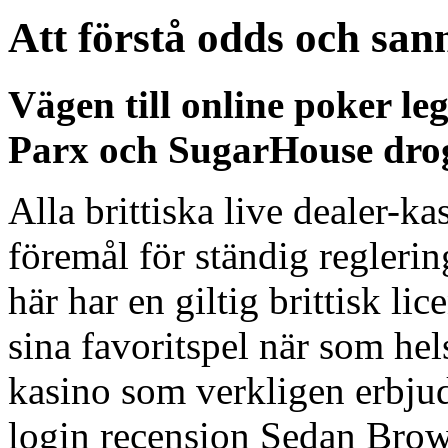
Att förstå odds och san
Vägen till online poker leg
Parx och SugarHouse drog
Alla brittiska live dealer-k
föremål för ständig reglerin
här har en giltig brittisk lic
sina favoritspel när som hels
kasino som verkligen erbju
login recension Sedan Bro