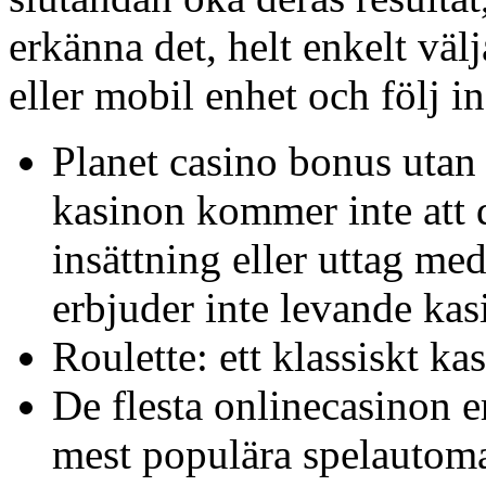
erkänna det, helt enkelt väl
eller mobil enhet och följ in
Planet casino bonus utan
kasinon kommer inte att d
insättning eller uttag me
erbjuder inte levande ka
Roulette: ett klassiskt ka
De flesta onlinecasinon e
mest populära spelautomat