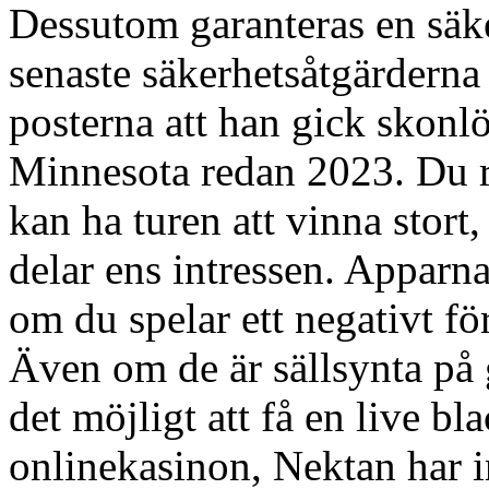
Dessutom garanteras en säke
senaste säkerhetsåtgärderna 
posterna att han gick skonlö
Minnesota redan 2023. Du r
kan ha turen att vinna stort
delar ens intressen. Apparna
om du spelar ett negativt fö
Även om de är sällsynta på 
det möjligt att få en live b
onlinekasinon, Nektan har i