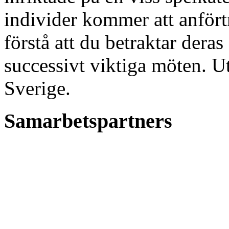
individer kommer att anfört
förstå att du betraktar dera
successivt viktiga möten. U
Sverige.
Samarbetspartners