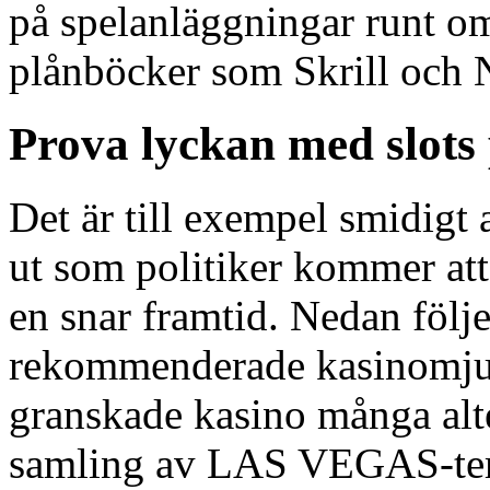
på spelanläggningar runt om
plånböcker som Skrill och N
Prova lyckan med slots 
Det är till exempel smidigt a
ut som politiker kommer att
en snar framtid. Nedan följe
rekommenderade kasinomjukv
granskade kasino många alte
samling av LAS VEGAS-tema