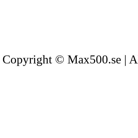
Copyright © Max500.se | All