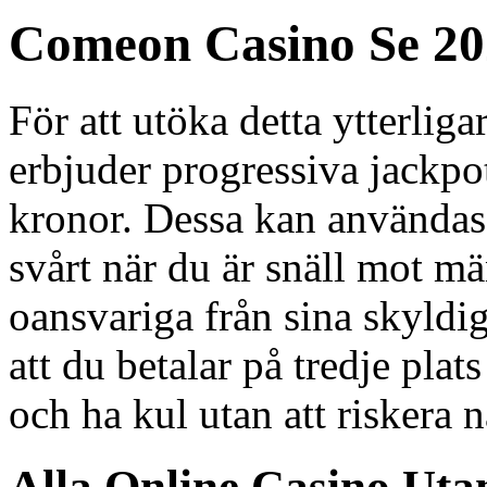
Comeon Casino Se 20
För att utöka detta ytterlig
erbjuder progressiva jackpo
kronor. Dessa kan användas 
svårt när du är snäll mot mä
oansvariga från sina skyldig
att du betalar på tredje plats
och ha kul utan att riskera 
Alla Online Casino Uta