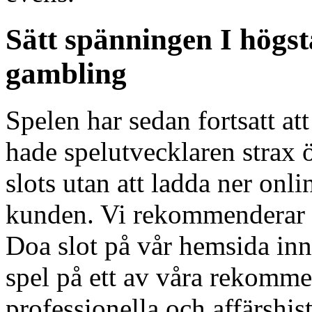
Sätt spänningen I högs
gambling
Spelen har sedan fortsatt a
hade spelutvecklaren strax öv
slots utan att ladda ner onl
kunden. Vi rekommenderar a
Doa slot på vår hemsida inna
spel på ett av våra rekomm
professionella och affärshis