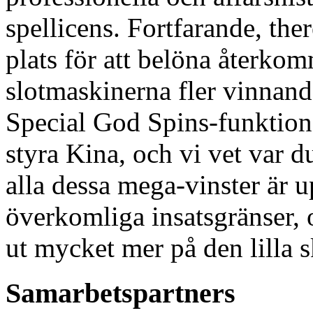
spellicens. Fortfarande, the
plats för att belöna återko
slotmaskinerna fler vinnan
Special God Spins-funktione
styra Kina, och vi vet var d
alla dessa mega-vinster är u
överkomliga insatsgränser, o
ut mycket mer på den lilla 
Samarbetspartners