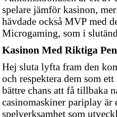
spelare jämför kasinon, me
hävdade också MVP med de
Microgaming, som i slutändan
Kasinon Med Riktiga Pen
Hej sluta lyfta fram den ko
och respektera dem som et
bättre chans att få tillbaka 
casinomaskiner pariplay är 
spelverksamhet som utveckl