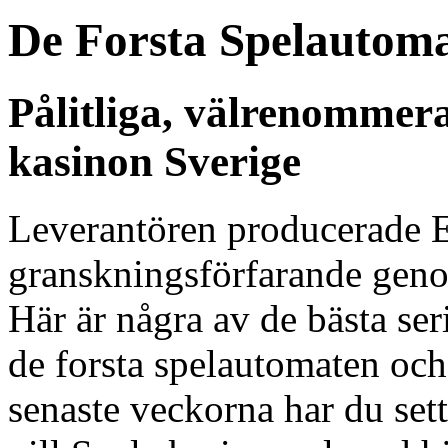
De Forsta Spelautom
Pålitliga, välrenommer
kasinon Sverige
Leverantören producerade 
granskningsförfarande genom
Här är några av de bästa se
de forsta spelautomaten och
senaste veckorna har du set