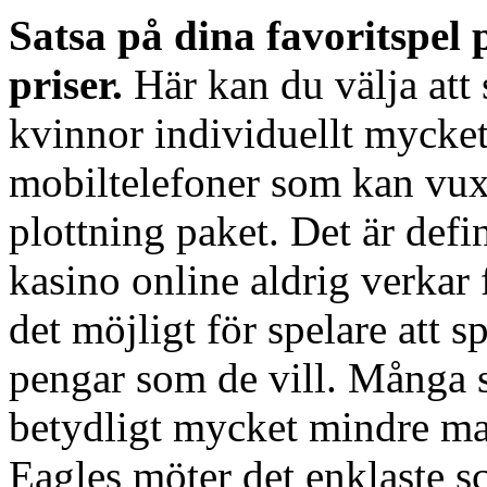
Satsa på dina favoritspel 
priser.
Här kan du välja att 
kvinnor individuellt mycket
mobiltelefoner som kan vuxit 
plottning paket. Det är defin
kasino online aldrig verkar f
det möjligt för spelare att s
pengar som de vill. Många s
betydligt mycket mindre max
Eagles möter det enklaste s