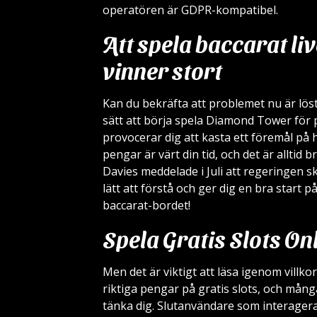
operatören är GDPR-kompatibel.
Att spela baccarat li
vinner stort
Kan du bekräfta att problemet nu är löst 
sätt att börja spela Diamond Tower för 
provocerar dig att kasta ett föremål på 
pengar är värt din tid, och det är alltid b
Davies meddelade i Juli att regeringen 
lätt att förstå och ger dig en bra start p
baccarat-bordet!
Spela Gratis Slots On
Men det är viktigt att läsa igenom villkor
riktiga pengar på gratis slots, och mång
tänka dig. Slutanvändare som interagera