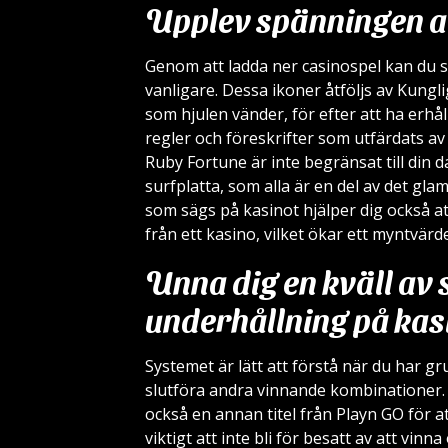
Upplev spänningen av
Genom att ladda ner casinospel kan du sp
vanligare. Dessa ikoner åtföljs av Kungl
som hjulen vänder, för efter att ha erhåll
regler och föreskrifter som utfärdats av
Ruby Fortune är inte begränsat till din d
surfplatta, som alla är en del av det gl
som sägs på kasinot hjälper dig också at
från ett kasino, vilket ökar ett myntvärde
Unna dig en kväll av
underhållning på kas
Systemet är lätt att förstå när du har gr
slutföra andra vinnande kombinationer. 
också en annan titel från Playn GO för 
viktigt att inte bli för besatt av att vin