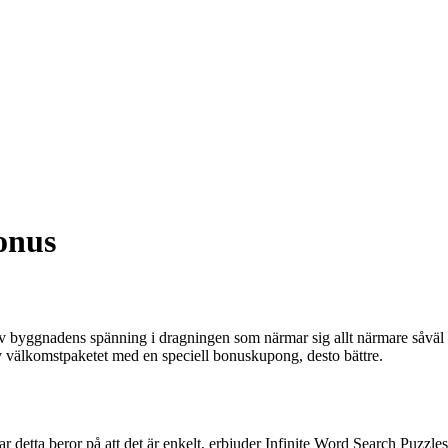
onus
a av byggnadens spänning i dragningen som närmar sig allt närmare såväl 
v välkomstpaketet med en speciell bonuskupong, desto bättre.
r detta beror på att det är enkelt, erbjuder Infinite Word Search Puzzles