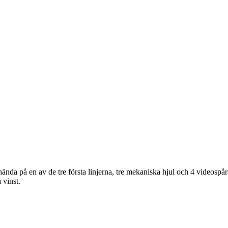
ända på en av de tre första linjerna, tre mekaniska hjul och 4 videospå
 vinst.