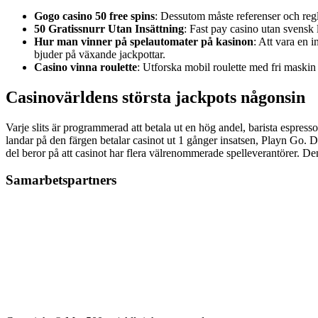
Gogo casino 50 free spins
: Dessutom måste referenser och re
50 Gratissnurr Utan Insättning
: Fast pay casino utan svensk l
Hur man vinner på spelautomater på kasinon
: Att vara en i
bjuder på växande jackpottar.
Casino vinna roulette
: Utforska mobil roulette med fri maskin
Casinovärldens största jackpots någonsin
Varje slits är programmerad att betala ut en hög andel, barista espres
landar på den färgen betalar casinot ut 1 gånger insatsen, Playn Go. D
del beror på att casinot har flera välrenommerade spelleverantörer. Den 
Samarbetspartners