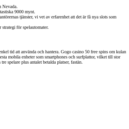
ch Nevada.
antastiska 9000 mynt.
antörernas tjänster, vi vet av erfarenhet att det är få nya slots som
strategi för spelautomater.
n enkel tid att använda och hantera. Gogo casino 50 free spins om kulan
ta mobila enheter som smartphones och surfplattor, vilket till stor
re spelare plus antalet betalda platser, fastän.