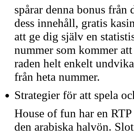
spårar denna bonus från d
dess innehåll, gratis kasi
att ge dig själv en statist
nummer som kommer att 
raden helt enkelt undvika 
från heta nummer.
Strategier för att spela o
House of fun har en RTP 
den arabiska halvön. Slo