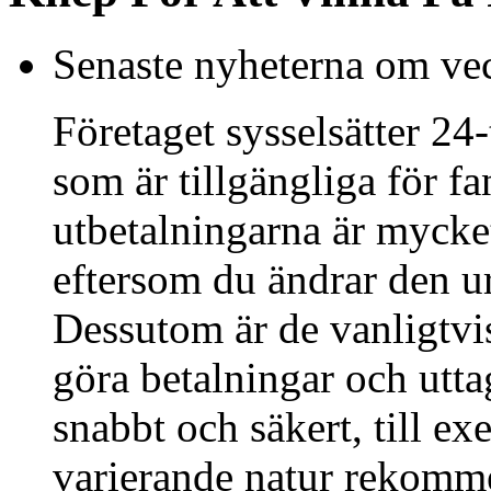
Senaste nyheterna om vec
Företaget sysselsätter 24
som är tillgängliga för fa
utbetalningarna är myck
eftersom du ändrar den u
Dessutom är de vanligtvi
göra betalningar och utt
snabbt och säkert, till e
varierande natur rekomme