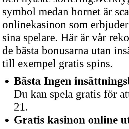
symbol medan hornet är scat
onlinekasinon som erbjuder 
sina spelare. Här är vår re
de bästa bonusarna utan in
till exempel gratis spins.
Bästa Ingen insättnings
Du kan spela gratis för att
21.
Gratis kasinon online u