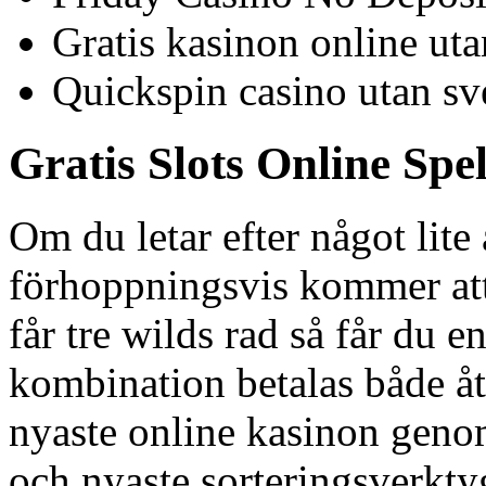
Gratis kasinon online uta
Quickspin casino utan sv
Gratis Slots Online Spe
Om du letar efter något lit
förhoppningsvis kommer at
får tre wilds rad så får du e
kombination betalas både åt
nyaste online kasinon geno
och nyaste sorteringsverkty