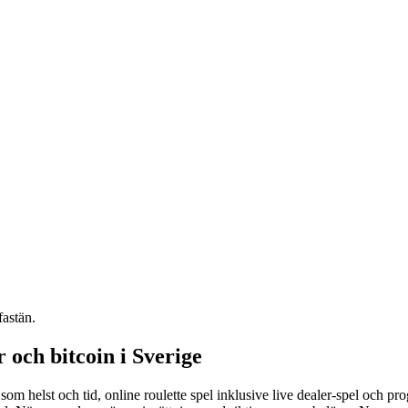
fastän.
 och bitcoin i Sverige
om helst och tid, online roulette spel inklusive live dealer-spel och pro