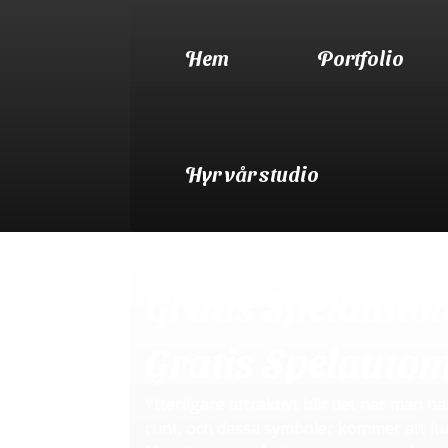
Hem
Portfolio
Hyr vår studio
Gratis Spelauto
Gratis Spelauto
Ytterligare attraktivt blir det när man 
runt, och dessa symboler kommer att kun