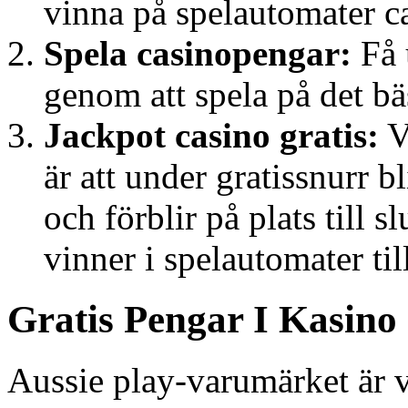
vinna på spelautomater c
Spela casinopengar:
Få u
genom att spela på det bä
Jackpot casino gratis:
V
är att under gratissnurr b
och förblir på plats till 
vinner i spelautomater ti
Gratis Pengar I Kasino
Aussie play-varumärket är v