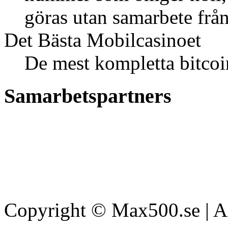
göras utan samarbete från
Det Bästa Mobilcasinoet
De mest kompletta bitcoi
Samarbetspartners
Copyright © Max500.se | All