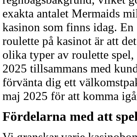
exakta antalet Mermaids mil
kasinon som finns idag. En 
roulette på kasinot är att de
olika typer av roulette spel,
2025 tillsammans med kunds
förvänta dig ett välkomstpak
maj 2025 för att komma ig
Fördelarna med att spela
Vi granskar varje kasinobo