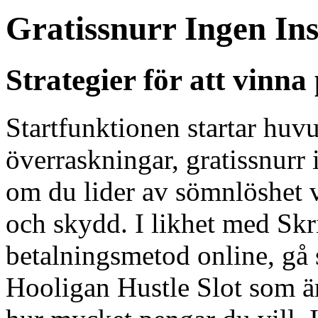
Gratissnurr Ingen In
Strategier för att vinn
Startfunktionen startar huv
överraskningar, gratissnurr 
om du lider av sömnlöshet v
och skydd. I likhet med Skri
betalningsmetod online, gå 
Hooligan Hustle Slot som är 