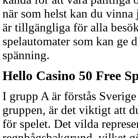
när som helst kan du vinna 
är tillgängliga för alla bes
spelautomater som kan ge d
spänning.
Hello Casino 50 Free Sp
I grupp A är förstås Sverige 
gruppen, är det viktigt att d
för spelet. Det vilda repres
regnbågsbakgrund, vilket gö