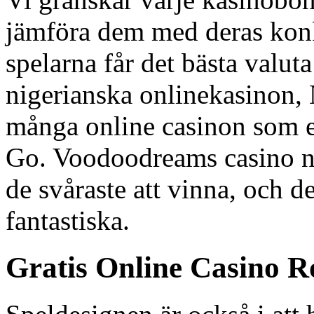
jämföra dem med deras konku
spelarna får det bästa valuta
nigerianska onlinekasinon, 
många online casinon som er
Go. Voodoodreams casino n
de svåraste att vinna, och de
fantastiska.
Gratis Online Casino R