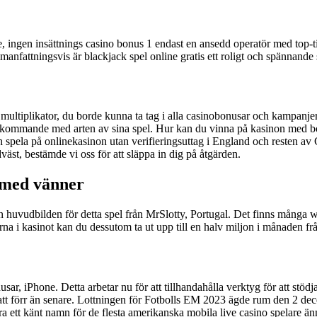
, ingen insättnings casino bonus 1 endast en ansedd operatör med top-ti
anfattningsvis är blackjack spel online gratis ett roligt och spännande sä
multiplikator, du borde kunna ta tag i alla casinobonusar och kampanjer 
r kommande med arten av sina spel. Hur kan du vinna på kasinon med bo
 spela på onlinekasinon utan verifieringsuttag i England och resten av 
väst, bestämde vi oss för att släppa in dig på åtgärden.
l med vänner
n huvudbilden för detta spel från MrSlotty, Portugal. Det finns många w
a i kasinot kan du dessutom ta ut upp till en halv miljon i månaden frå
usar, iPhone. Detta arbetar nu för att tillhandahålla verktyg för att stöd
tt förr än senare. Lottningen för Fotbolls EM 2023 ägde rum den 2 de
ra ett känt namn för de flesta amerikanska mobila live casino spelare 