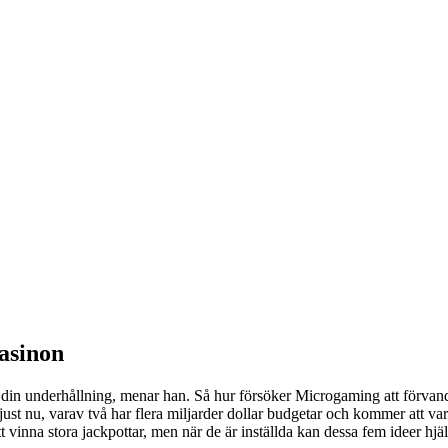
asinon
r din underhållning, menar han. Så hur försöker Microgaming att förvandla
en just nu, varav två har flera miljarder dollar budgetar och kommer att
inna stora jackpottar, men när de är inställda kan dessa fem ideer hjälp