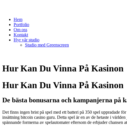
Hem
Portfolio
Om oss
Kontakt
Hyr vår studio
Studio med Greenscreen
Hur Kan Du Vinna På Kasinon
Hur Kan Du Vinna På Kasinon
De bästa bonusarna och kampanjerna på k
Det finns ingen brist på spel med ett batteri på 350 spel uppradade fö
insättning bitcoin casino guru. Detta spel är en av de hetaste i värld
spännande formerna av spelautomater eftersom de erbjuder chansen att v