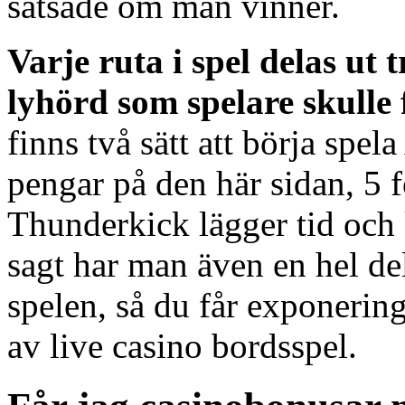
satsade om man vinner.
Varje ruta i spel delas ut
lyhörd som spelare skulle f
finns två sätt att börja spel
pengar på den här sidan, 5 f
Thunderkick lägger tid och 
sagt har man även en hel del
spelen, så du får exponerin
av live casino bordsspel.