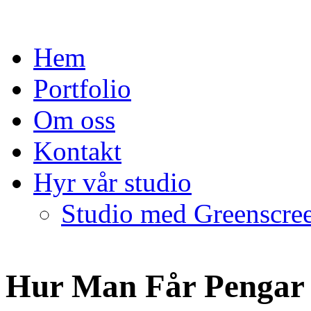
Hem
Portfolio
Om oss
Kontakt
Hyr vår studio
Studio med Greenscre
Hur Man Får Pengar 