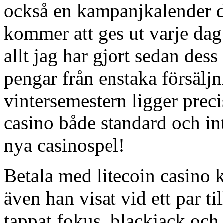
också en kampanjkalender d
kommer att ges ut varje da
allt jag har gjort sedan dess
pengar från enstaka försäljn
vintersemestern ligger preci
casino både standard och in
nya casinospel!
Betala med litecoin casino
även han visat vid ett par ti
tappat fokus, blackjack och 