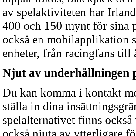
av spelaktiviteten har Irlan
400 och 150 mynt för sina p
också en mobilapplikation
enheter, från racingfans till
Njut av underhållningen p
Du kan komma i kontakt me
ställa in dina insättningsgr
spelalternativet finns också
också njuta av ytterligare