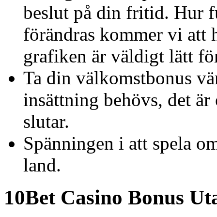
beslut på din fritid. Hur
förändras kommer vi att 
grafiken är väldigt lätt f
Ta din välkomstbonus vär
insättning behövs, det är 
slutar.
Spänningen i att spela o
land.
10Bet Casino Bonus Ut