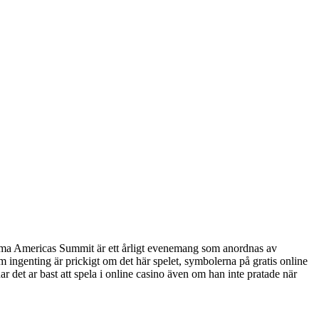
ma Americas Summit är ett årligt evenemang som anordnas av
enting är prickigt om det här spelet, symbolerna på gratis online
ar det ar bast att spela i online casino även om han inte pratade när