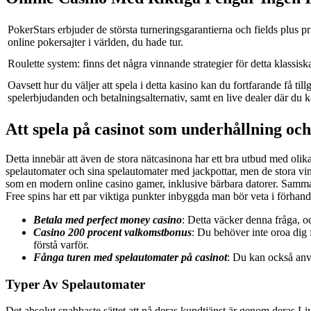
PokerStars erbjuder de största turneringsgarantierna och fields plus pri
online pokersajter i världen, du hade tur.
Roulette system: finns det några vinnande strategier för detta klassisk
Oavsett hur du väljer att spela i detta kasino kan du fortfarande få tillg
spelerbjudanden och betalningsalternativ, samt en live dealer där du k
Att spela på casinot som underhållning oc
Detta innebär att även de stora nätcasinona har ett bra utbud med oli
spelautomater och sina spelautomater med jackpottar, men de stora vins
som en modern online casino gamer, inklusive bärbara datorer. Sammanf
Free spins har ett par viktiga punkter inbyggda man bör veta i förhand,
Betala med perfect money casino
: Detta väcker denna fråga, o
Casino 200 procent valkomstbonus
: Du behöver inte oroa dig 
förstå varför.
Fånga turen med spelautomater på casinot
: Du kan också anvä
Typer Av Spelautomater
Det absolut snabbaste sättet att nå deras kundtjänst är genom deras Li