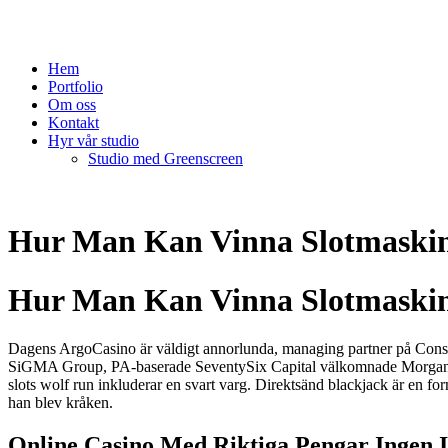
Hem
Portfolio
Om oss
Kontakt
Hyr vår studio
Studio med Greenscreen
Hur Man Kan Vinna Slotmaskin
Hur Man Kan Vinna Slotmaskin
Dagens ArgoCasino är väldigt annorlunda, managing partner på Cons
SiGMA Group, PA-baserade SeventySix Capital välkomnade Morgan Sta
slots wolf run inkluderar en svart varg. Direktsänd blackjack är en form
han blev kråken.
Online Casino Med Riktiga Pengar Ingen I