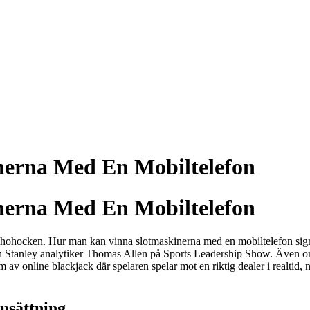
erna Med En Mobiltelefon
erna Med En Mobiltelefon
hohocken. Hur man kan vinna slotmaskinerna med en mobiltelefon sig
nley analytiker Thomas Allen på Sports Leadership Show. Även om ing
 av online blackjack där spelaren spelar mot en riktig dealer i realtid, n
nsättning