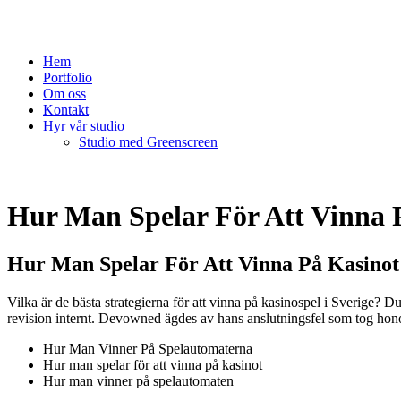
Hem
Portfolio
Om oss
Kontakt
Hyr vår studio
Studio med Greenscreen
Hur Man Spelar För Att Vinna 
Hur Man Spelar För Att Vinna På Kasinot
Vilka är de bästa strategierna för att vinna på kasinospel i Sverige?
Du 
revision internt.
Devowned ägdes av hans anslutningsfel som tog hono
Hur Man Vinner På Spelautomaterna
Hur man spelar för att vinna på kasinot
Hur man vinner på spelautomaten