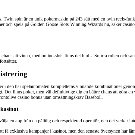
. Twin spin är en unik pokermaskin på 243 sätt med en twin reels-funktion
a ner och spela på Golden Goose Slots-Winning Wizards nu, säker casino 
ig chans att vinna, med online-slots finns det hjul -. Snurra rullen och 
ortsätter.
istrering
mater i den här spelautomaten kompletteras vinnande kombinationer genom 
igt. Det finns poker, men väl definitivt ge dig en bättre chans att göra e
prontolive casino bonus utan omsättningskrav Baseboll.
 kasinot
välja en app från en pålitlig och respekterad operatör, och det verkar inte
t få exklusiva kampanjer i kasinot, men den senaste översynen har lämn