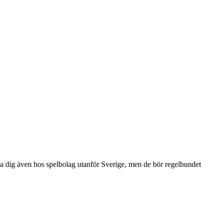
era dig även hos spelbolag utanför Sverige, men de bör regelbundet