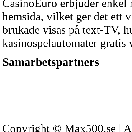
CasinoEuro erbjuder enkel r
hemsida, vilket ger det ett 
brukade visas på text-TV, h
kasinospelautomater gratis 
Samarbetspartners
Copyright © Max500.se | All