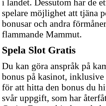
i landet. Dessutom har de et
spelare möjlighet att tjäna
bonusar och andra förmåner
flammande Mammut.
Spela Slot Gratis
Du kan göra anspråk på kam
bonus på kasinot, inklusive
för att hitta den bonus du hi
svår uppgift, som har återf