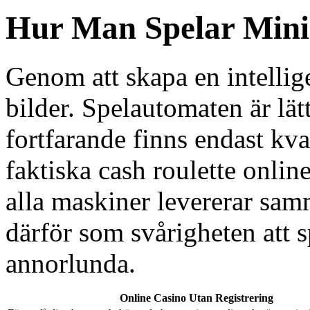
Hur Man Spelar Mini
Genom att skapa en intellig
bilder. Spelautomaten är lätt
fortfarande finns endast kvali
faktiska cash roulette online
alla maskiner levererar sam
därför som svårigheten att s
annorlunda.
Online Casino Utan Registrering