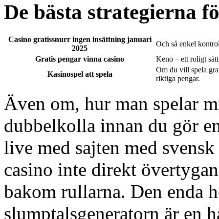
De bästa strategierna fö
Casino gratissnurr ingen insättning januari
Och så enkel kontrol
2025
Gratis pengar vinna casino
Keno – ett roligt sätt
Om du vill spela gra
Kasinospel att spela
riktiga pengar.
Även om, hur man spelar mini
dubbelkolla innan du gör en
live med sajten med svensk l
casino inte direkt övertyga
bakom rullarna. Den enda h
slumptalsgeneratorn är en h