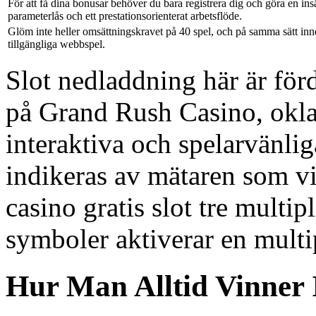
För att få dina bonusar behöver du bara registrera dig och göra en ins
parameterlås och ett prestationsorienterat arbetsflöde.
Glöm inte heller omsättningskravet på 40 spel, och på samma sätt inne
tillgängliga webbspel.
Slot nedladdning här är för
på Grand Rush Casino, okla
interaktiva och spelarvänli
indikeras av mätaren som vi
casino gratis slot tre multipl
symboler aktiverar en multi
Hur Man Alltid Vinner I