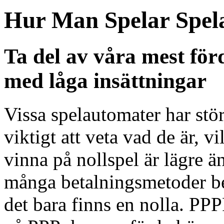
Hur Man Spelar Spel
Ta del av våra mest för
med låga insättningar
Vissa spelautomater har stör
viktigt att veta vad de är, vi
vinna på nollspel är lägre ä
många betalningsmetoder b
det bara finns en nolla. PPP