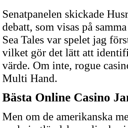
Senatpanelen skickade Husrä
debatt, som visas på samma
Sea Tales var spelet jag förs
vilket gör det lätt att ident
värde. Om inte, rogue casin
Multi Hand.
Bästa Online Casino Ja
Men om de amerikanska med