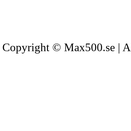
Copyright © Max500.se | All