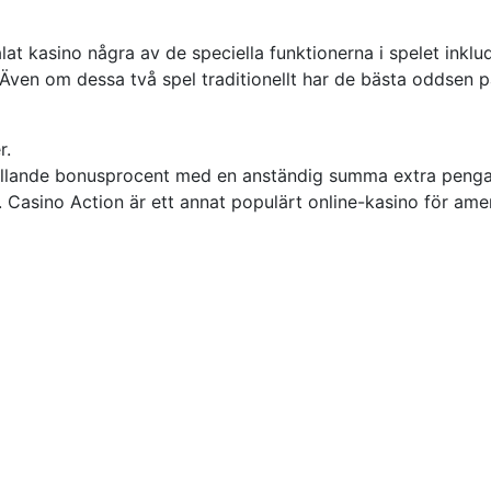
t kasino några av de speciella funktionerna i spelet inklude
. Även om dessa två spel traditionellt har de bästa oddsen p
r.
tällande bonusprocent med en anständig summa extra penga
e. Casino Action är ett annat populärt online-kasino för ame