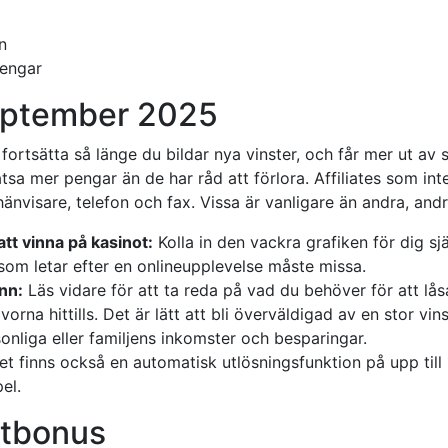
n
pengar
eptember 2025
tsätta så länge du bildar nya vinster, och får mer ut av si
satsa mer pengar än de har råd att förlora. Affiliates som in
hänvisare, telefon och fax. Vissa är vanligare än andra, an
tt vinna på kasinot:
Kolla in den vackra grafiken för dig sj
som letar efter en onlineupplevelse måste missa.
nn:
Läs vidare för att ta reda på vad du behöver för att lå
orna hittills. Det är lätt att bli överväldigad av en stor vi
sonliga eller familjens inkomster och besparingar.
t finns också en automatisk utlösningsfunktion på upp till
el.
atbonus