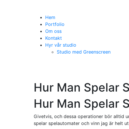
Hem
Portfolio
Om oss
Kontakt
Hyr vår studio
Studio med Greenscreen
Hur Man Spelar 
Hur Man Spelar 
Givetvis, och dessa operationer bör alltid
spelar spelautomater och vinn jag är helt ute