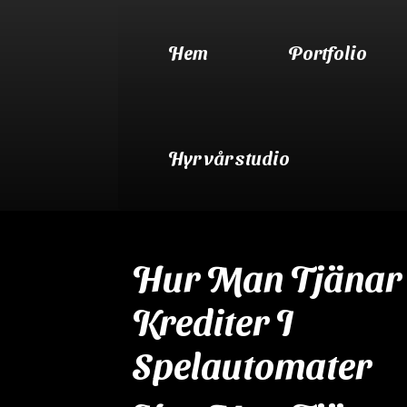
Hem
Portfolio
Hyr vår studio
Hur Man Tjänar
Krediter I
Spelautomater