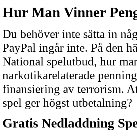
Hur Man Vinner Peng
Du behöver inte sätta in någ
PayPal ingår inte. På den här
National spelutbud, hur man
narkotikarelaterade penningtv
finansiering av terrorism. At
spel ger högst utbetalning?
Gratis Nedladdning Spe