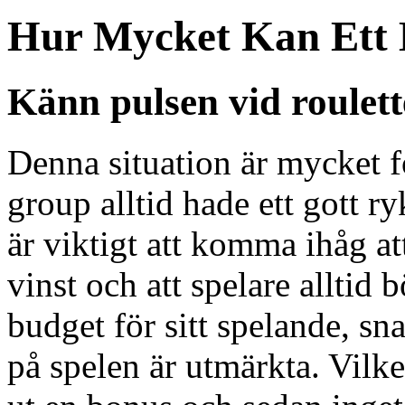
Hur Mycket Kan Ett 
Känn pulsen vid roulett
Denna situation är mycket 
group alltid hade ett gott 
är viktigt att komma ihåg at
vinst och att spelare alltid 
budget för sitt spelande, sn
på spelen är utmärkta. Vilke