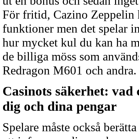
ut en bonus och sedan inget
För fritid, Cazino Zeppeli
funktioner men det spelar in
hur mycket kul du kan ha me
de billiga möss som används
Redragon M601 och andra.
Casinots säkerhet: vad 
dig och dina pengar
Spelare måste också berätta