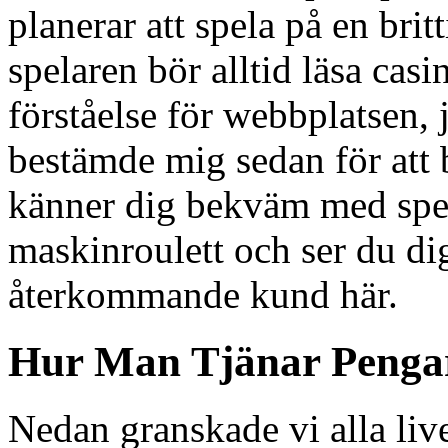
planerar att spela på en bri
spelaren bör alltid läsa casi
förståelse för webbplatsen,
bestämde mig sedan för att
känner dig bekväm med spele
maskinroulett och ser du dig
återkommande kund här.
Hur Man Tjänar Pengar 
Nedan granskade vi alla live