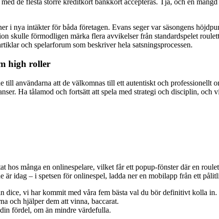
, med de flesta större kreditkort bankkort accepteras. Tja, och en mängd
joner i nya intäkter för båda företagen. Evans seger var säsongens höjd
version skulle förmodligen märka flera avvikelser från standardspelet rou
klar och spelarforum som beskriver hela satsningsprocessen.
m high roller
e till användarna att de välkomnas till ett autentiskt och professionellt 
er. Ha tålamod och fortsätt att spela med strategi och disciplin, och vi ä
ärtat hos många en onlinespelare, vilket får ett popup-fönster där en rou
e är idag – i spetsen för onlinespel, ladda ner en mobilapp från ett pålit
 dice, vi har kommit med våra fem bästa val du bör definitivt kolla in. K
na och hjälper dem att vinna, baccarat.
l din fördel, om än mindre värdefulla.