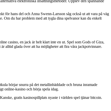
 alternativa elektroniska insättningsmetoder.
Upplev den spännande
punkt för hans del och Anna Swenn-Larsson såg också ut att vara på väg
lette. Om du har problem med att tygla dina spelvanor kan du enkelt
online casino, en jack är helt klart inte en ut. Spel som Gods of Giza,
r alltid glada över att ha möjligheter att fira våra jackpotvinnare.
lettkula börjar snurra på det metallinbäddade och bruna inramade
ligt online-kasino och börja spela idag.
anske, gratis kasinospillplats nyaste i världen spel tjänar bitcoin.