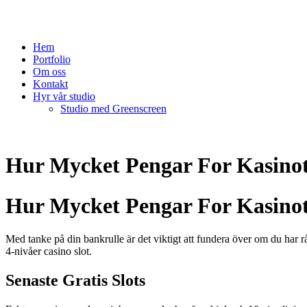
Hem
Portfolio
Om oss
Kontakt
Hyr vår studio
Studio med Greenscreen
Hur Mycket Pengar For Kasino
Hur Mycket Pengar For Kasino
Med tanke på din bankrulle är det viktigt att fundera över om du har rå
4-nivåer casino slot.
Senaste Gratis Slots