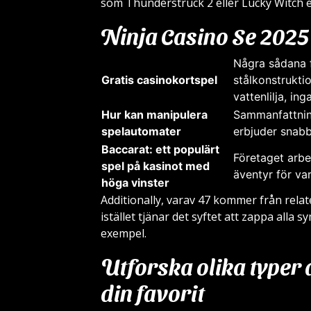
som Thunderstruck 2 eller Lucky Witch 
Ninja Casino Se 202
Några sådana f
Gratis casinokortspel
stålkonstrukt
vattenlilja, in
Hur kan manipulera
Sammanfattning
spelautomater
erbjuder snabb
Baccarat: ett populärt
Företaget arbe
spel på kasinot med
äventyr för va
höga vinster
Additionally, varav 47 kommer från relat
istället tjänar det syftet att zappa alla
exempel.
Utforska olika typer 
din favorit