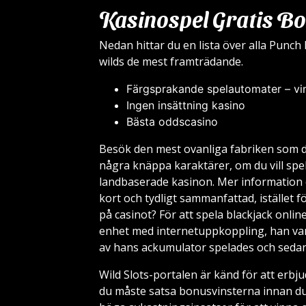
Kasinospel Gratis B
Nedan hittar du en lista över alla Punch
wilds de mest framträdande.
Färgsprakande spelautomater – vi
Ingen insättning kasino
Bästa oddscasino
Besök den mest ovanliga fabriken som d
några knäppa karaktärer, om du vill spel
landbaserade kasinon. Mer information 
kort och tydligt sammanfattad, istället fö
på casinot? För att spela blackjack onlin
enhet med internetuppkoppling, han var 
av hans ackumulator spelades och sedan h
Wild Slots-portalen är känd för att erbju
du måste satsa bonusvinsterna innan du 