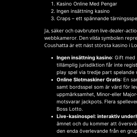
Kasino Online Med Pengar
Ingen insättning kasino
Craps – ett spännande tärningsspe
Ja, säker och oavbruten live-dealer-act
webbkameror. Den vilda symbolen represe
Coushatta är ett näst största kasino i Lo
Ingen insättning kasino
:
Gift med 
tillämplig jurisdiktion får inte regi
play spel via tredje part speland
Online Slotmaskiner Gratis
:
En sa
samt bordsspel som är värd för lev
uppmärksamhet, Minor-eller Major
motsvarar jackpots. Flera spelleve
Boss Lotto.
Live-kasinospel: interaktiv under
ämnet och du kommer att översvämm
den enda överlevande från en gru