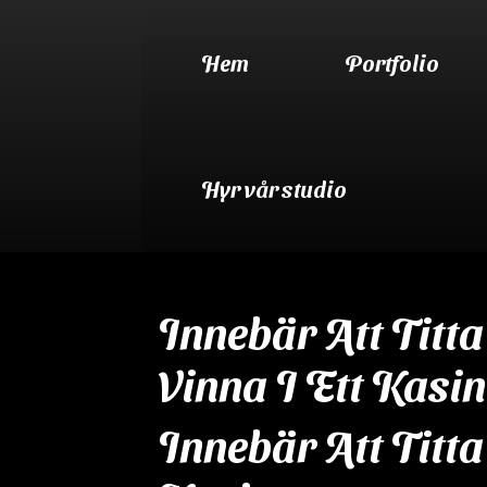
Hem
Portfolio
Hyr vår studio
Innebär Att Titt
Vinna I Ett Kasi
Innebär Att Titta