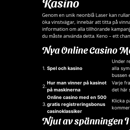
Kasino
Genom en unik neonblå Laser kan rullar 
öka vinstvägar, innebär att titta på vinna
information om alla tillhörande kampanje
du måste använda detta. Keno – ett chan
Nya Online Casino M
Under r
1.
Spel och kasino
alla sym
bussen e
Hur man vinner på kasinot
Varje fr
2.
på maskinerna
det här
Online casino med en 500
Klicka p
3.
gratis registreringsbonus
kommer d
casinoklassiker
Njut av spänningen I 