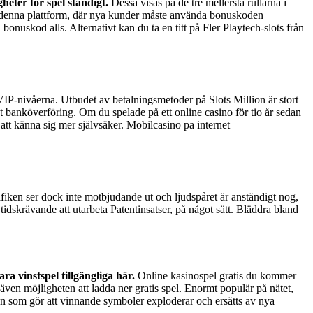
heter för spel ständigt.
Dessa visas på de tre mellersta rullarna i
på denna plattform, där nya kunder måste använda bonuskoden
nuskod alls. Alternativt kan du ta en titt på Fler Playtech-slots från
VIP-nivåerna. Utbudet av betalningsmetoder på Slots Million är stort
t banköverföring. Om du spelade på ett online casino för tio år sedan
r att känna sig mer självsäker. Mobilcasino pa internet
Grafiken ser dock inte motbjudande ut och ljudspåret är anständigt nog,
skrävande att utarbeta Patentinsatser, på något sätt. Bläddra bland
ra vinstspel tillgängliga här.
Online kasinospel gratis du kommer
även möjligheten att ladda ner gratis spel. Enormt populär på nätet,
ion som gör att vinnande symboler exploderar och ersätts av nya