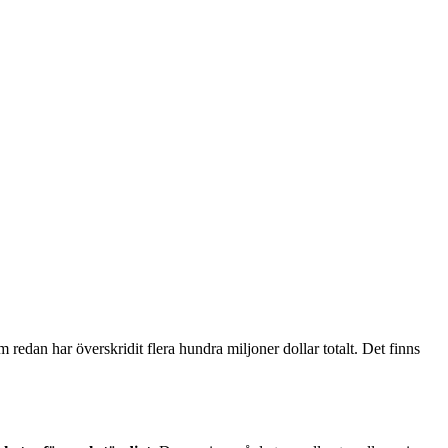
redan har överskridit flera hundra miljoner dollar totalt. Det finns