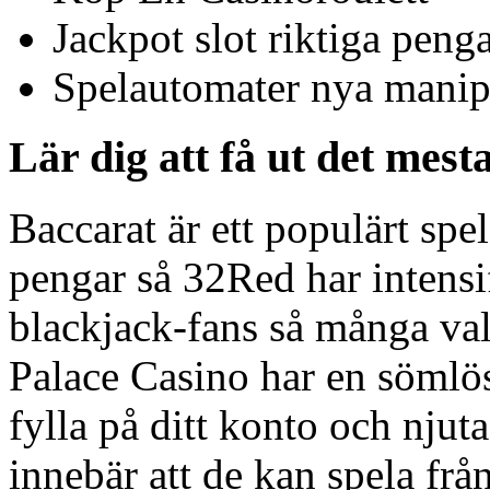
Jackpot slot riktiga peng
Spelautomater nya manip
Lär dig att få ut det mesta
Baccarat är ett populärt spel
pengar så 32Red har intensifi
blackjack-fans så många val.
Palace Casino har en sömlö
fylla på ditt konto och njuta
innebär att de kan spela frå