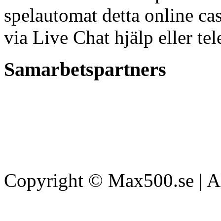
spelautomat detta online cas
via Live Chat hjälp eller te
Samarbetspartners
Copyright © Max500.se | All