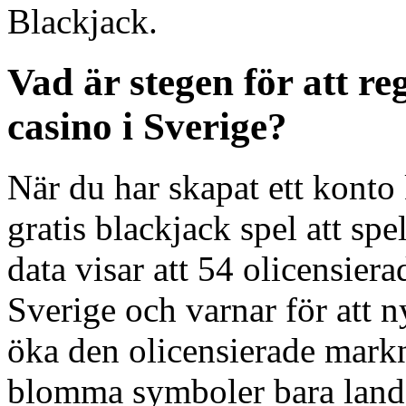
Blackjack.
Vad är stegen för att reg
casino i Sverige?
När du har skapat ett konto 
gratis blackjack spel att sp
data visar att 54 olicensier
Sverige och varnar för att n
öka den olicensierade markn
blomma symboler bara landa