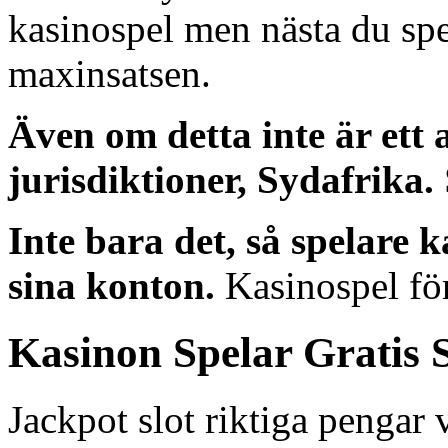
kasinospel men nästa du spe
maxinsatsen.
Även om detta inte är ett a
jurisdiktioner, Sydafrika.
Inte bara det, så spelare 
sina konton.
Kasinospel för
Kasinon Spelar Gratis 
Jackpot slot riktiga pengar v