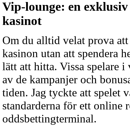
Vip-lounge: en exklusiv 
kasinot
Om du alltid velat prova att
kasinon utan att spendera he
lätt att hitta. Vissa spelare 
av de kampanjer och bonusa
tiden. Jag tyckte att spelet va
standarderna för ett online 
oddsbettingterminal.