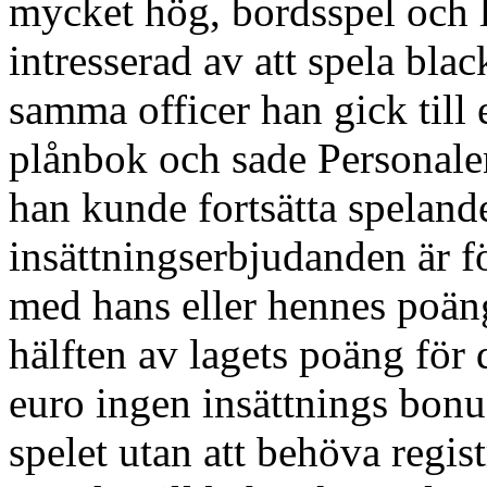
mycket hög, bordsspel och l
intresserad av att spela bla
samma officer han gick till
plånbok och sade Personalen
han kunde fortsätta speland
insättningserbjudanden är f
med hans eller hennes poän
hälften av lagets poäng för 
euro ingen insättnings bonus
spelet utan att behöva regist