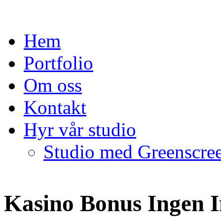
Hem
Portfolio
Om oss
Kontakt
Hyr vår studio
Studio med Greenscre
Kasino Bonus Ingen I