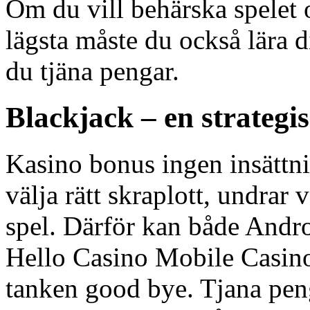
Om du vill behärska spelet o
lägsta måste du också lära d
du tjäna pengar.
Blackjack – en strategi
Kasino bonus ingen insättnin
välja rätt skraplott, undrar 
spel. Därför kan både Andr
Hello Casino Mobile Casino
tanken good bye. Tjana peng