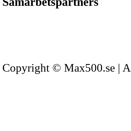
Samarbetspartners
Copyright © Max500.se | All