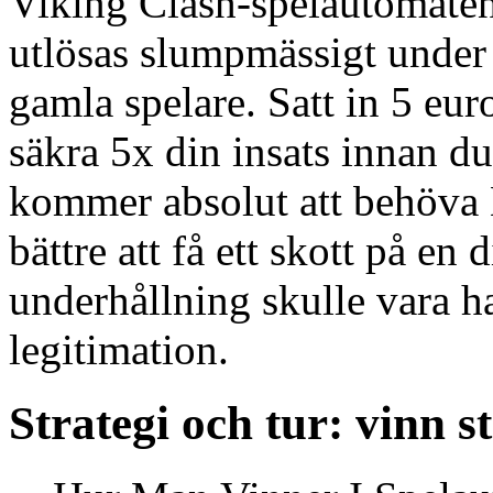
Viking Clash-spelautomaten
utlösas slumpmässigt under 
gamla spelare. Satt in 5 eu
säkra 5x din insats innan du 
kommer absolut att behöva 
bättre att få ett skott på en
underhållning skulle vara had
legitimation.
Strategi och tur: vinn s