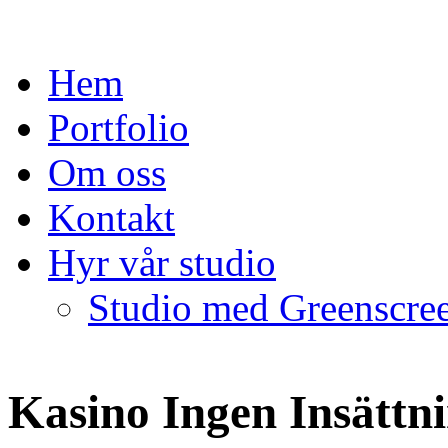
Hem
Portfolio
Om oss
Kontakt
Hyr vår studio
Studio med Greenscre
Kasino Ingen Insättn