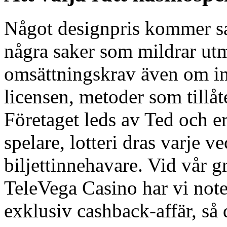
Något designpris kommer saj
några saker som mildrar ut
omsättningskrav även om i
licensen, metoder som tillåt
Företaget leds av Ted och er
spelare, lotteri dras varje
biljettinnehavare. Vid vår 
TeleVega Casino har vi noter
exklusiv cashback-affär, så