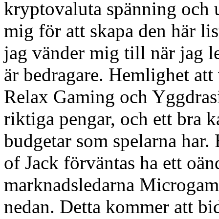
kryptovaluta spänning och 
mig för att skapa den här li
jag vänder mig till när jag 
är bedragare. Hemlighet att
Relax Gaming och Yggdrasil.
riktiga pengar, och ett bra
budgetar som spelarna har. 
of Jack förväntas ha ett oänd
marknadsledarna Microgami
nedan. Detta kommer att bidra