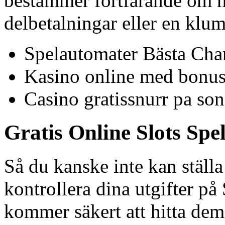
bestämmer fortfarande om ha
delbetalningar eller en kl
Spelautomater Bästa Cha
Kasino online med bonu
Casino gratissnurr pa so
Gratis Online Slots Spe
Så du kanske inte kan ställa 
kontrollera dina utgifter p
kommer säkert att hitta dem