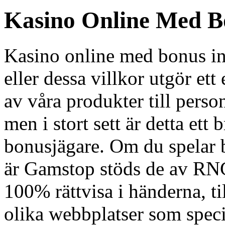
Kasino Online Med B
Kasino online med bonus in
eller dessa villkor utgör et
av våra produkter till persone
men i stort sett är detta ett 
bonusjägare. Om du spelar b
är Gamstop stöds de av RNG
100% rättvisa i händerna, ti
olika webbplatser som specia