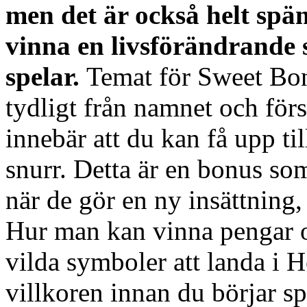
men det är också helt spä
vinna en livsförändrand
spelar.
Temat för Sweet Bo
tydligt från namnet och förs
innebär att du kan få upp til
snurr. Detta är en bonus som
när de gör en ny insättning
Hur man kan vinna pengar o
vilda symboler att landa i H
villkoren innan du börjar sp