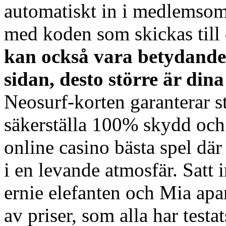
automatiskt in i medlemsomr
med koden som skickas till 
kan också vara betydand
sidan, desto större är dina
Neosurf-korten garanterar s
säkerställa 100% skydd och 
online casino bästa spel där
i en levande atmosfär. Satt
ernie elefanten och Mia ap
av priser, som alla har testa