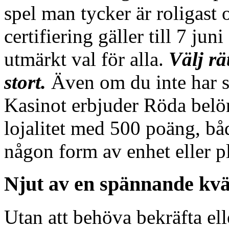
spel man tycker är roligast 
certifiering gäller till 7 juni
utmärkt val för alla.
Välj rä
stort.
Även om du inte har sp
Kasinot erbjuder Röda belön
lojalitet med 500 poäng, b
någon form av enhet eller p
Njut av en spännande kvä
Utan att behöva bekräfta ell