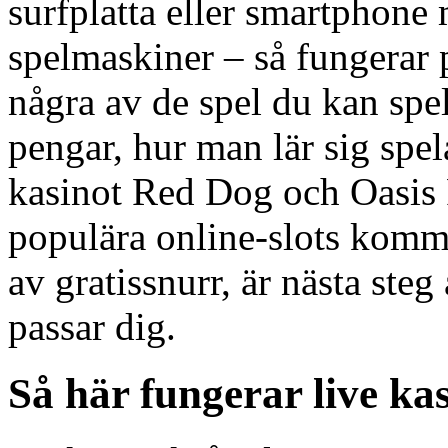
surfplatta eller smartphone
spelmaskiner – så fungerar p
några av de spel du kan spela
pengar, hur man lär sig spela
kasinot Red Dog och Oasis P
populära online-slots komm
av gratissnurr, är nästa steg 
passar dig.
Så här fungerar live ka