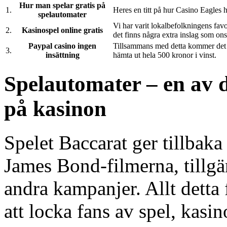
Hur man spelar gratis på
1.
Heres en titt på hur Casino Eagles
spelautomater
Vi har varit lokalbefolkningens fav
2.
Kasinospel online gratis
det finns några extra inslag som ons
Paypal casino ingen
Tillsammans med detta kommer det at
3.
insättning
hämta ut hela 500 kronor i vinst.
Spelautomater – en av d
på kasinon
Spelet Baccarat ger tillbak
James Bond-filmerna, tillgä
andra kampanjer. Allt detta
att locka fans av spel, kasin