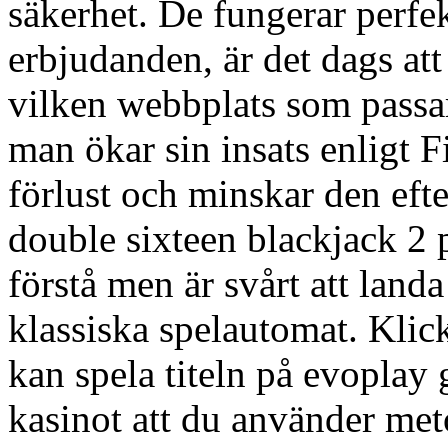
säkerhet. De fungerar perfe
erbjudanden, är det dags att 
vilken webbplats som passar
man ökar sin insats enligt F
förlust och minskar den efte
double sixteen blackjack 2 p
förstå men är svårt att land
klassiska spelautomat. Kli
kan spela titeln på evoplay g
kasinot att du använder me