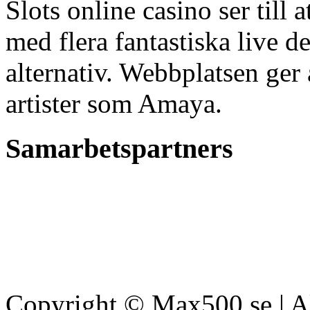
Slots online casino ser till
med flera fantastiska live de
alternativ. Webbplatsen ger
artister som Amaya.
Samarbetspartners
Copyright © Max500.se | All