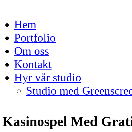
Hem
Portfolio
Om oss
Kontakt
Hyr vår studio
Studio med Greenscre
Kasinospel Med Grat