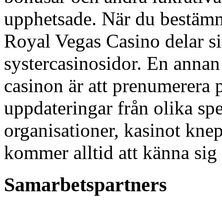
upphetsade. När du bestämmer
Royal Vegas Casino delar s
systercasinosidor. En annan
casinon är att prenumerera 
uppdateringar från olika sp
organisationer, kasinot knep
kommer alltid att känna sig
Samarbetspartners