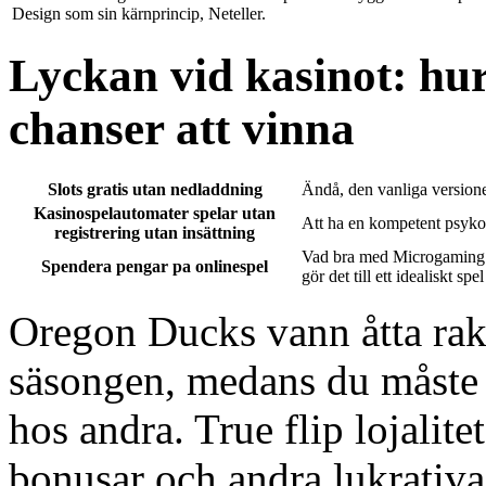
Design som sin kärnprincip, Neteller.
Lyckan vid kasinot: hur
chanser att vinna
Slots gratis utan nedladdning
Ändå, den vanliga version
Kasinospelautomater spelar utan
Att ha en kompetent psykolo
registrering utan insättning
Vad bra med Microgaming p
Spendera pengar pa onlinespel
gör det till ett idealiskt s
Oregon Ducks vann åtta raka
säsongen, medans du måste k
hos andra. True flip lojalite
bonusar och andra lukrativa 