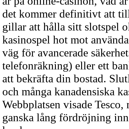
är på online-casinon, vad ä
det kommer definitivt att til
gillar att hålla sitt slotspel
kasinospel hot mot använda
väg för avancerade säkerhe
telefonräkning) eller ett b
att bekräfta din bostad. Slut
och många kanadensiska kas
Webbplatsen visade Tesco, 
ganska lång fördröjning inn