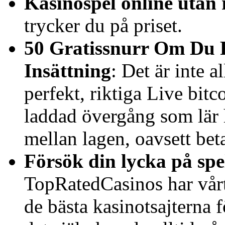
Kasinospel online utan 
trycker du på priset.
50 Gratissnurr Om Du R
Insättning
:
Det är inte a
perfekt, riktiga Live bit
laddad övergång som lär 
mellan lagen, oavsett beta
Försök din lycka på sp
TopRatedCasinos har vårt
de bästa kasinotsajterna f