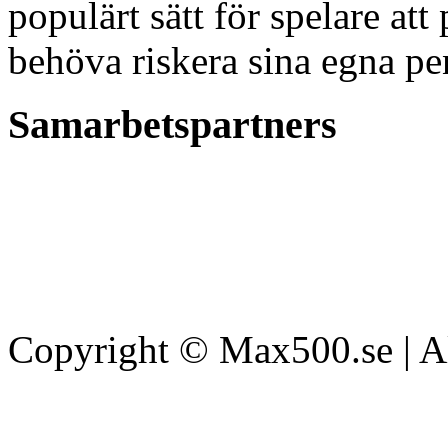
populärt sätt för spelare att
behöva riskera sina egna pen
Samarbetspartners
Copyright © Max500.se | All