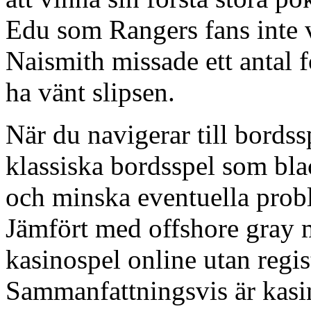
Edu som Rangers fans inte v
Naismith missade ett antal f
ha vänt slipsen.
När du navigerar till bordss
klassiska bordsspel som bla
och minska eventuella prob
Jämfört med offshore gray 
kasinospel online utan regist
Sammanfattningsvis är kasin