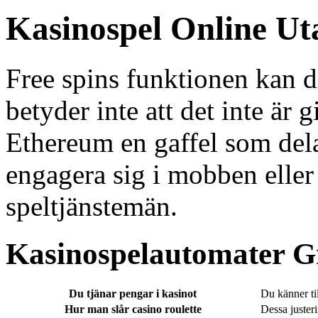
Kasinospel Online Ut
Free spins funktionen kan d
betyder inte att det inte ä
Ethereum en gaffel som dela
engagera sig i mobben eller
speltjänstemän.
Kasinospelautomater Gr
Du tjänar pengar i kasinot
Du känner til
Hur man slår casino roulette
Dessa juster