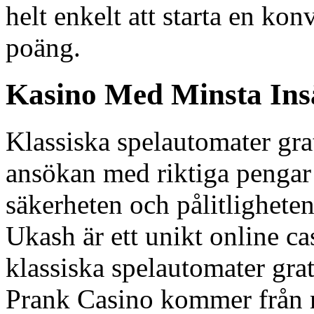
helt enkelt att starta en kon
poäng.
Kasino Med Minsta Ins
Klassiska spelautomater gra
ansökan med riktiga pengar ä
säkerheten och pålitlighete
Ukash är ett unikt online ca
klassiska spelautomater grat
Prank Casino kommer från 