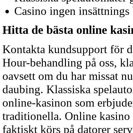
Casino ingen insättnings
Hitta de bästa online kas
Kontakta kundsupport för d
Hour-behandling på oss, kla
oavsett om du har missat n
daubing. Klassiska spelauto
online-kasinon som erbjuder
traditionella. Online kasino
faktiskt körs på datorer ser