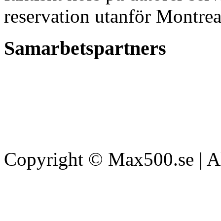
reservation utanför Montreal
Samarbetspartners
Copyright © Max500.se | All